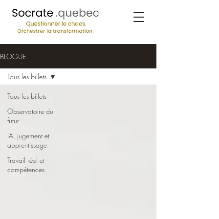
BLOGUE
Tous les billets
Tous les billets
Observatoire du
futur
IA, jugement et
apprentissage
Travail réel et
compétences