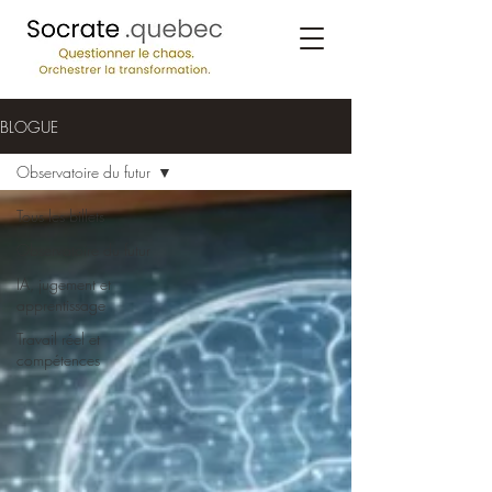
BLOGUE
Observatoire du futur
Tous les billets
Observatoire du futur
IA, jugement et
apprentissage
Travail réel et
compétences