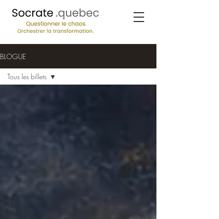
BLOGUE
Tous les billets
Tous les billets
Observatoire du
futur
IA, jugement et
apprentissage
Travail réel et
compétences